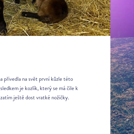
 přivedla na svět první kůzle této
ledkem je kozlík, který se má čile k
é zatím ještě dost vratké nožičky.