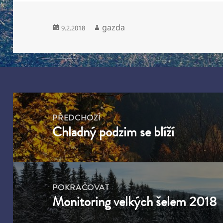
Publikováno:
Autor:
gazda
9.2.2018
Navigace
pro
PŘEDCHOZÍ
Chladný podzim se blíží
příspěvek
Předchozí
příspěvek:
POKRAČOVAT
Monitoring velkých šelem 2018
Následující
příspěvek: