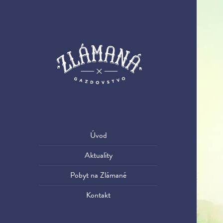
Úvod
Aktuality
Pobyt na Zlámané
Kontakt